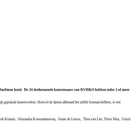
an het Barbizon hotel. De 24 deelnemende kunstenaars van KVH&O hebben ieder 2 of meer
jk geprijsde kunstwerken. Hoewel de lijsten allemaal het zelfde formaat hebben, is een
 Rob Komen, Alexandra Konstantinovna, Annie de Leeuw, Thea van Lier, Floor Max, Gerrit