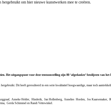
 hergebruikt om hier nieuwe kunstwerken mee te creëren.
te zien. Het uitgangspunt voor deze tentoonstelling zijn 80 ‘afgedankte’ fotolijsten v
rgebruikt. Dit heeft geresulteerd in een serie kwalitatief hoogwaardige, maar toch aantrekkeli
 Burggraaf, Anneke Helder, Hinderik, Jan Hollenberg, Annelies Horden, Jos Kaarsemaker,
tma, Gerda Schimmel en Randi Vettewinkel.