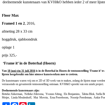
deelnemende kunstenaars van KVH&O hebben ieder 2 of meer lijsten
Floor Max
Framed 1 en 2
, 2016,
afmeting 28 x 33 cm
hoggdruk, sjabloondruk
oplage 1
prijs 325,-
‘Frame it’ in de Boterhal (Hoorn)
Van
18 juni t/m 31 juli 2016
is in de Boterhal in Hoorn de tentoonstelling ‘Frame it’ 
lijsten hergebruikt om hier nieuwe kunstwerken mee te creëren.
De kunstenaars waren vrij om er 2D of 3D werk van te maken, zolang de lijsten maar werden he
verrassende en gevarieerde tentoonstelling ontstaan. KVH&O spreekt van een uniek project.
Deelnemende kunstenaars zijn:
Betteke Akkerman, Nelleke Allersma, Yvonne Alting, Els Benjamins, Tabita Blok, Stella
Meijer, Linda Meulenhoff, Mai Movrin, Erna Peereboom, Noortje Peerdeman, Ankie Pos
Share
Facebook
Pinterest
LinkedIn