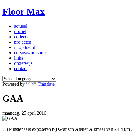
Floor Max
actueel
profiel
collectie
projecten
in opdracht
cursus/workshops
links
onderwijs
contact
Powered by
Translate
GAA
maandag, 25 april 2016
33 kunstenaars exposeren bij
G
rafisch
A
telier
A
lkmaar van 24-4 t/m