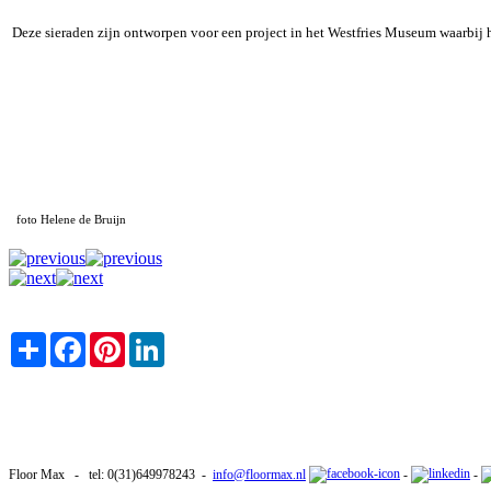
Deze sieraden zijn ontworpen voor een project in het Westfries Museum waarbij
foto Helene de Bruijn
Share
Facebook
Pinterest
LinkedIn
Floor Max - tel: 0(31)649978243 -
info@floormax.nl
-
-